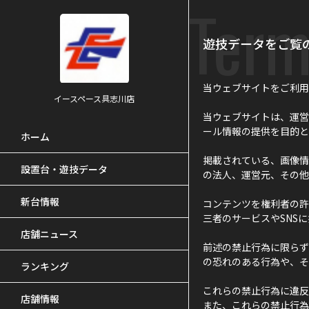
Term
遊技データをご覧
当ウェブサイトをご利用
イースペース具志川店
当ウェブサイトは、運営
ール情報の提供を目的と
ホーム
掲載されている、画像情
設置台・遊技データ
の法人、運営元、その他
新台情報
コンテンツを権利者の許
三者のサービスやSNS
店舗ニュース
前述の禁止行為に限らず
の恐れのある行為や、そ
ランキング
これらの禁止行為に違反
店舗情報
また、これらの禁止行為